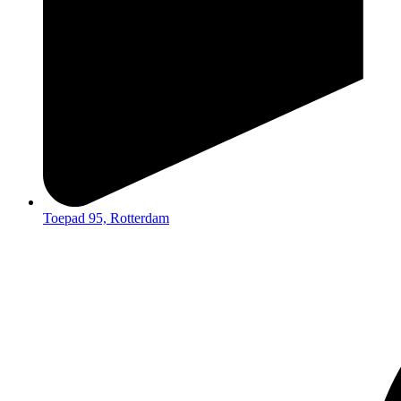
Toepad 95, Rotterdam​